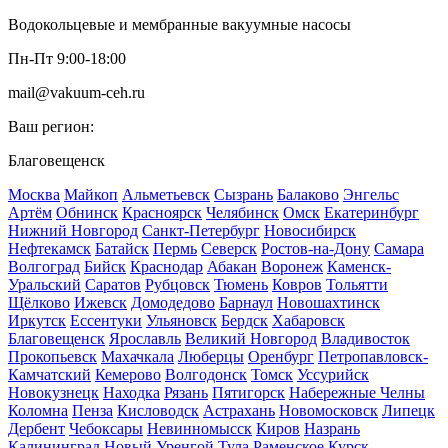
Водокольцевые и мембранные вакуумные насосы
Пн-Пт 9:00-18:00
mail@vakuum-ceh.ru
Ваш регион:
Благовещенск
Москва
Майкоп
Альметьевск
Сызрань
Балаково
Энгельс
Артём
Обнинск
Красноярск
Челябинск
Омск
Екатеринбург
Нижний Новгород
Санкт-Петербург
Новосибирск
Нефтекамск
Батайск
Пермь
Северск
Ростов-на-Дону
Самара
Волгоград
Бийск
Краснодар
Абакан
Воронеж
Каменск-
Уральский
Саратов
Рубцовск
Тюмень
Ковров
Тольятти
Щёлково
Ижевск
Домодедово
Барнаул
Новошахтинск
Иркутск
Ессентуки
Ульяновск
Бердск
Хабаровск
Благовещенск
Ярославль
Великий Новгород
Владивосток
Прокопьевск
Махачкала
Люберцы
Оренбург
Петропавловск-
Камчатский
Кемерово
Волгодонск
Томск
Уссурийск
Новокузнецк
Находка
Рязань
Пятигорск
Набережные Челны
Коломна
Пенза
Кисловодск
Астрахань
Новомосковск
Липецк
Дербент
Чебоксары
Невинномысск
Киров
Назрань
Калининград
Новый Уренгой
Тула
Раменское
Курск