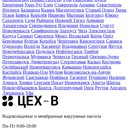
Евпатория
Улан-Удэ
Елец
Ставрополь
Арзамас
Севастополь
Ногинск
Балашиха
Казань
Магнитогорск
Старый Оскол
Тверь
Псков
Брянск
Королёв
Иваново
Мытищи
Белгород
Южно-
Сахалинск
Сочи
Рыбинск
Нижний Тагил
Армавир
Архангельск
Северодвинск
Владимир
Норильск
Сургут
Новочеркасск
Симферополь
Златоуст
Чита
Электросталь
Калуга
Салават
Смоленск
Миасс
Волжский
Керчь
Орёл
Березники
Курган
Копейск
Череповец
Красногорск
Саранск
Одинцово
Вологда
Хасавюрт
Владикавказ
Серпухов
Якутск
Новочебоксарск
Подольск
Нефтеюганск
Тамбов
Первоуральск
Мурманск
Черкесск
Грозный
Орехово-Зуево
Петрозаводск
Димитровград
Стерлитамак
Кызыл
Кострома
Октябрьский
Нижневартовск
Камышин
Новороссийск
Каспийск
Йошкар-Ола
Муром
Комсомольск-на-Амуре
Жуковский
Сыктывкар
Ноябрьск
Таганрог
Пушкино
Нальчик
Ачинск
Химки
Сергиев Посад
Нижнекамск
Элиста
Шахты
Новокуйбышевск
Братск
Долгопрудный
Орск
Реутов
Ангарск
Дзержинск
Уфа
Водокольцевые и мембранные вакуумные насосы
Пн-Пт 9:00-18:00